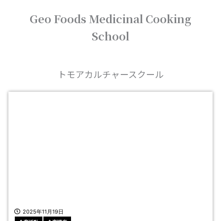
内
Geo Foods Medicinal Cooking
容
を
School
ス
キ
ッ
プ
トモアカルチャースクール
ペ
ペ
ー
ー
ジ
ジ
2025年11月19日