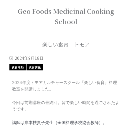
内
Geo Foods Medicinal Cooking
容
を
School
ス
キ
ッ
プ
楽しい食育 トモア
2024年9月18日
食育活動
食育講座
2024年度トモアカルチャースクール『楽しい食育』料理
教室を開講しました。
今回は前期講座の最終回。皆で楽しい時間を過ごされたよ
うです。
講師は岸本扶貴子先生（全国料理学校協会教師）。