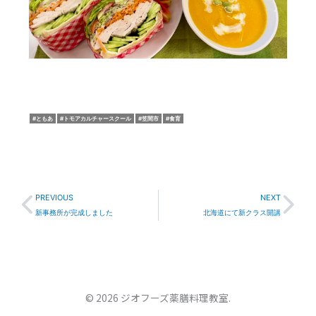
ともあ
トモアカルチャースクール
笠間市
食育
Prev
Nex
PREVIOUS
NEXT
新事務所が完成しました
北海道にて新クラス開講
© 2026 ジオフーズ薬膳料理教室.