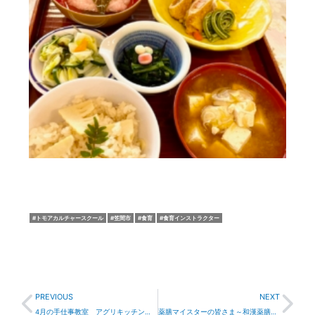
トモアカルチャースクール
笠間市
食育
食育インストラクター
Prev
Nex
PREVIOUS
NEXT
4月の手仕事教室 アグリキッチンもぐもぐ
薬膳マイスターの皆さま～和漢薬膳食医2級講座開講のお知らせ