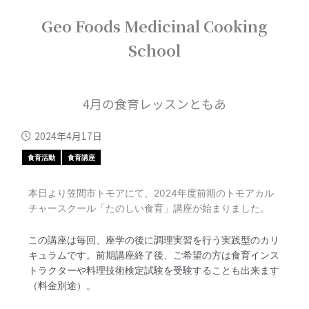
内
Geo Foods Medicinal Cooking
容
を
School
ス
キ
ッ
プ
4月の食育レッスンともあ
2024年4月17日
食育活動
食育講座
本日より笠間市トモアにて、2024年度前期のトモアカル
チャースクール「たのしい食育」講座が始まりました。
この講座は毎回、座学の後に調理実習を行う実践型のカリ
キュラムです。前期講座終了後、ご希望の方は食育インス
トラクターや料理技術検定試験を受験することも出来ます
（料金別途）。