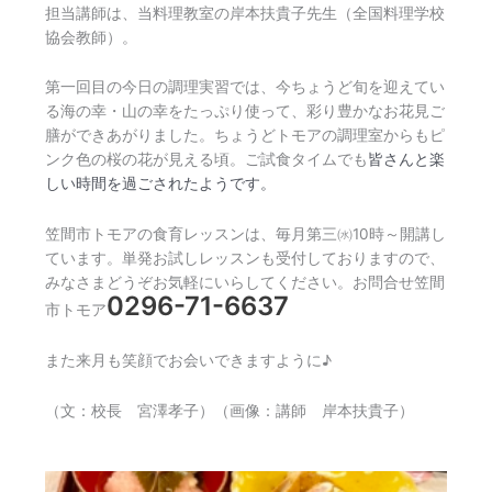
担当講師は、当料理教室の岸本扶貴子先生（全国料理学校
協会教師）。
第一回目の今日の調理実習では、今ちょうど旬を迎えてい
る海の幸・山の幸をたっぷり使って、彩り豊かなお花見ご
膳ができあがりました。ちょうどトモアの調理室からもピ
ンク色の桜の花が見える頃。ご試食タイムでも
皆さんと楽
しい時間を過ごされたようです。
笠間市トモアの食育レッスンは、毎月第三㈬10時～開講し
ています。単発お試しレッスンも受付しておりますので、
みなさまどうぞお気軽にいらしてください。お問合せ笠間
0296-71-6637
市トモア
また来月も笑顔でお会いできますように♪
（文：校長 宮澤孝子）（画像：講師 岸本扶貴子）