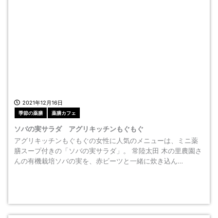
2021年12月16日
季節の薬膳
薬膳カフェ
ソバの実サラダ アグリキッチンもぐもぐ
アグリキッチンもぐもぐの女性に人気のメニューは、ミニ薬
膳スープ付きの「ソバの実サラダ」。 常陸太田 木の里農園さ
んの有機栽培ソバの実を、赤ビーツと一緒に炊き込ん…