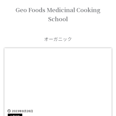
内
Geo Foods Medicinal Cooking
容
を
School
ス
キ
ッ
プ
オーガニック
ペ
ペ
ー
ー
ジ
ジ
2023年9月26日