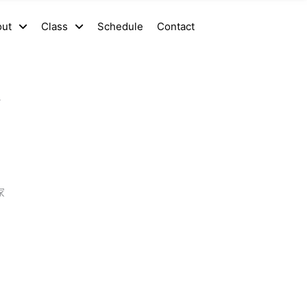
out
Class
Schedule
Contact
ぐ
家