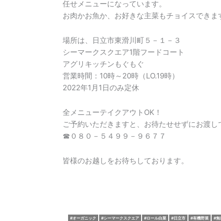
任せメニューになっています。
お肉かお魚か、お好きな主菜もチョイスできま
場所は、日立市東滑川町５－１－３
シーマークスクエア1階フードコート
アグリキッチンもぐもぐ
営業時間：10時～20時（LO.19時）
2022年1月1日のみ定休
全メニューテイクアウトOK！
ご予約いただきますと、お待たせせずにお渡し
☎０８０－５４９９－９６７７
皆様のお越しをお待ちしております。
オーガニック
シーマークスクエア
ロール白菜
日立市
有機野菜
無