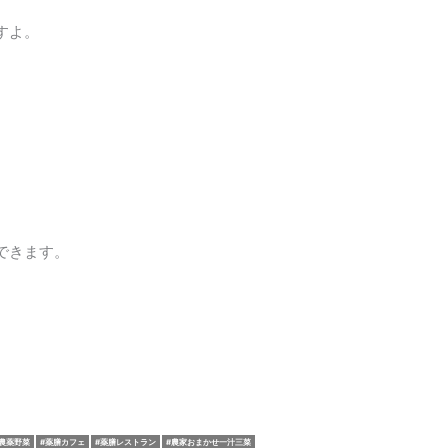
すよ。
できます。
農薬野菜
薬膳カフェ
薬膳レストラン
農家おまかせ一汁三菜