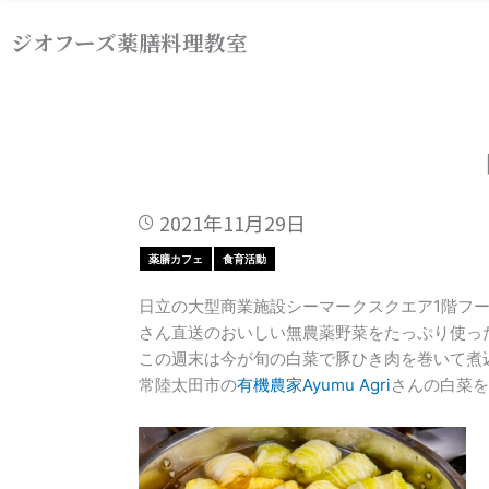
内
ジオフーズ薬膳料理教室
容
を
ス
キ
ッ
プ
2021年11月29日
薬膳カフェ
食育活動
日立の大型商業施設シーマークスクエア1階フ
さん直送のおいしい無農薬野菜をたっぷり使っ
この週末は今が旬の白菜で豚ひき肉を巻いて煮
常陸太田市の
有機農家Ayumu Agri
さんの白菜を