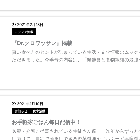
2021年2月18日
メディア掲載
『Dr.クロワッサン』掲載
賢い食べ方のヒントが詰まっている生活・文化情報のムック本
ただきました。今季号の内容は、「発酵食と食物繊維の最強
2021年1月10日
お知らせ
食育活動
お手軽家ごはん毎日配信中！
医療・介護に従事されている生徒さん達、一昨年からずっと
に向けて、自宅で簡単にできる野菜料理をじおふーず薬膳料