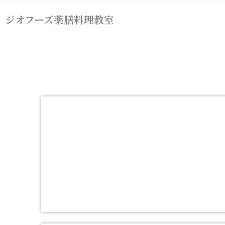
内
ジオフーズ薬膳料理教室
容
を
ス
キ
ッ
プ