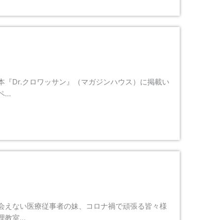
『Dr.クロワッサン』（マガジンハウス）に掲載い
ペ…
会えない医療従事者の妹、コロナ禍で頑張る皆々様
理教室…