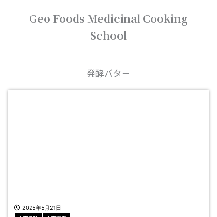
内
Geo Foods Medicinal Cooking
容
を
School
ス
キ
ッ
プ
発酵バター
2025年5月21日