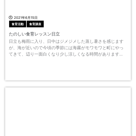
2021年6月15日
食育活動
食育講座
たのしい食育レッスン日立
日立も梅雨に入り、日中はジメジメした蒸し暑さを感じます
が、海が近いので今頃の季節には海霧がモワモワと町にやっ
てきて、辺り一面白くなり少し涼しくなる時間があります…