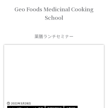
内
Geo Foods Medicinal Cooking
容
を
School
ス
キ
ッ
プ
薬膳ランチセミナー
2022年3月28日