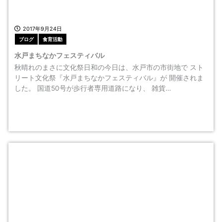
2017年9月24日
ブログ
食育活動
水戸まちなかフェスティバル
秋晴れのまさに文化祭日和の今日は、水戸市の市街地で スト
リート文化祭『水戸まちなかフェスティバル』が 開催されま
した。 国道50号が歩行者専用道路になり、 雑貨…