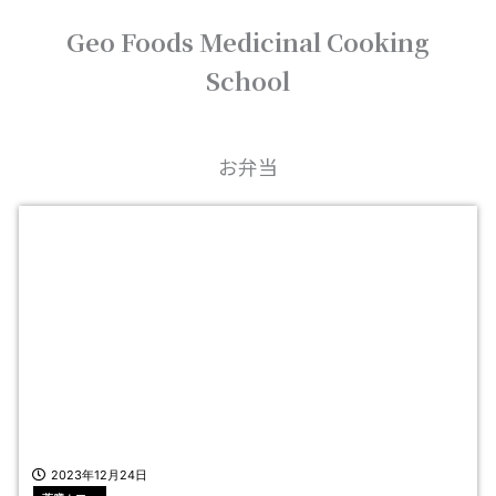
内
Geo Foods Medicinal Cooking
容
を
School
ス
キ
ッ
プ
お弁当
2023年12月24日