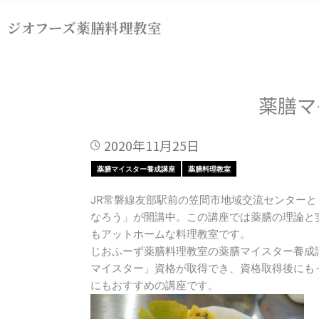
内
ジオフーズ薬膳料理教室
容
を
ス
キ
ッ
薬膳マ
プ
2020年11月25日
薬膳マイスター養成講座
薬膳料理教室
JR常磐線友部駅前の笠間市地域交流センター
なろう」が開講中。この講座では薬膳の理論と
もアットホームな料理教室です。
じおふーず薬膳料理教室の薬膳マイスター養成
マイスター」資格が取得でき、資格取得後にも
にもおすすめの講座です。