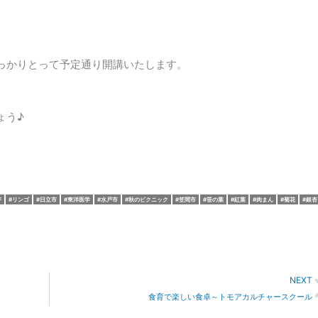
っかりとって予定通り開講いたします。
ょう♪
芋
リンゴ
日立市
東洋医学
水戸市
秋のピクニック
笠間市
笹の葉
紅葉
肉まん
菊花
銀杏
NEXT
食育で楽しい食卓～トモアカルチャースクール