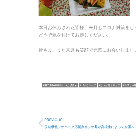
本日お休みされた皆様、来月もコロナ対策をし
どうぞ気を付けてお越しください。
皆さま、また来月も笑顔で元気にお会いしまし
RED BEAN BUN
カボチャ
ゴボウスープ
サトイモトリュフ
ムラサキ
Prev
PREVIOUS
茨城県北ジオパーク応援弁当ジオ丼が高校生によって全国へ