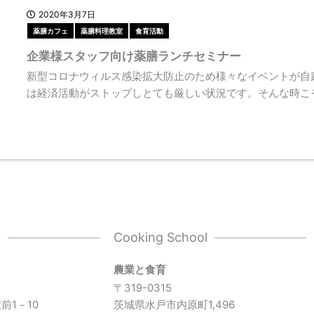
2020年3月7日
薬膳カフェ
薬膳料理教室
食育活動
企業様スタッフ向け薬膳ランチセミナー
新型コロナウィルス感染拡大防止のため様々なイベントが自
は経済活動がストップしとても厳しい状況です。そんな時こ
l
Cooking School
農業と食育
〒319-0315
前1－10
茨城県水戸市内原町1,496