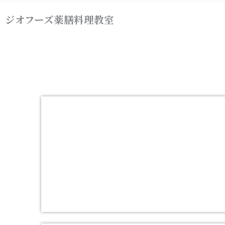
内
ジオフーズ薬膳料理教室
容
を
ス
キ
ッ
プ