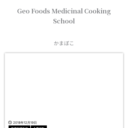
内
Geo Foods Medicinal Cooking
容
を
School
ス
キ
ッ
プ
かまぼこ
2018年12月19日