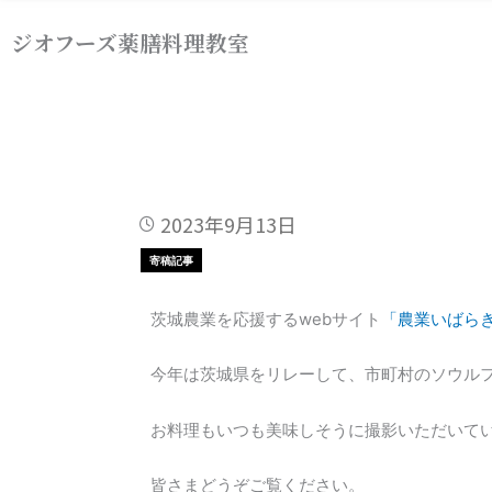
内
ジオフーズ薬膳料理教室
容
を
ス
キ
ッ
プ
2023年9月13日
寄稿記事
茨城農業を応援するwebサイト
「農業いばら
今年は茨城県をリレーして、市町村のソウル
お料理もいつも美味しそうに撮影いただいて
皆さまどうぞご覧ください。