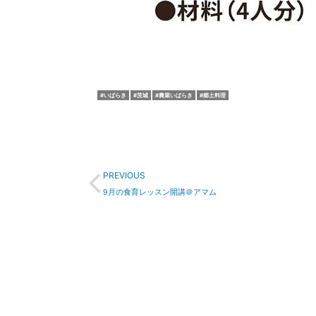
いばらき
茨城
農業いばらき
郷土料理
Prev
PREVIOUS
9月の食育レッスン開講＠アマム