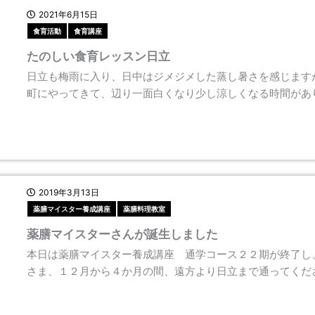
2021年6月15日
食育活動
食育講座
たのしい食育レッスン日立
日立も梅雨に入り、日中はジメジメした蒸し暑さを感じます
町にやってきて、辺り一面白くなり少し涼しくなる時間があ
2019年3月13日
薬膳マイスター養成講座
薬膳料理教室
薬膳マイスターさんが誕生しました
本日は薬膳マイスター養成講座 通学コース２２期が終了し
さま、１２月から４か月の間、遠方より日立まで通ってくだ