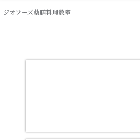
内
ジオフーズ薬膳料理教室
容
を
ス
キ
ッ
プ