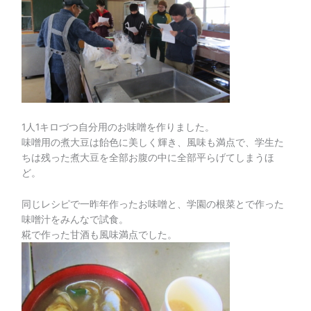
1人1キロづつ自分用のお味噌を作りました。
味噌用の煮大豆は飴色に美しく輝き、風味も満点で、学生た
ちは残った煮大豆を全部お腹の中に全部平らげてしまうほ
ど。
同じレシピで一昨年作ったお味噌と、学園の根菜とで作った
味噌汁をみんなで試食。
糀で作った甘酒も風味満点でした。