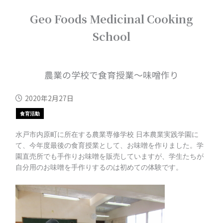
内
Geo Foods Medicinal Cooking
容
を
School
ス
キ
ッ
プ
農業の学校で食育授業～味噌作り
2020年2月27日
食育活動
水戸市内原町に所在する農業専修学校 日本農業実践学園に
て、今年度最後の食育授業として、お味噌を作りました。学
園直売所でも手作りお味噌を販売していますが、学生たちが
自分用のお味噌を手作りするのは初めての体験です。