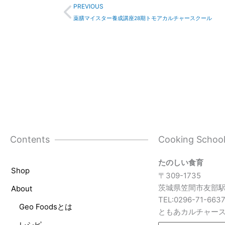
Prev
PREVIOUS
薬膳マイスター養成講座28期トモアカルチャースクール
Contents
Cooking Schoo
たのしい食育
Shop
〒309-1735
茨城県笠間市友部駅
About
TEL:0296-71-663
Geo Foodsとは
ともあカルチャー
レシピ