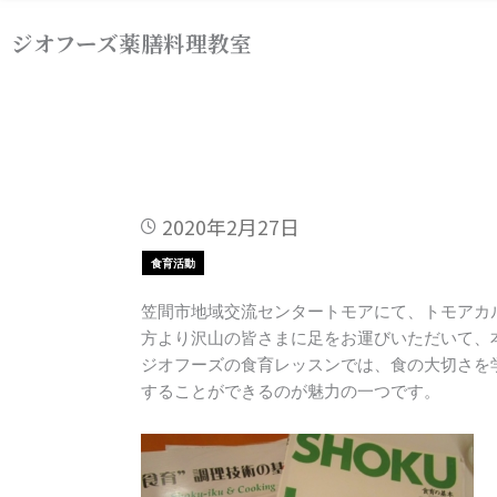
内
ジオフーズ薬膳料理教室
容
を
ス
キ
ッ
プ
2020年2月27日
食育活動
笠間市地域交流センタートモアにて、トモアカ
方より沢山の皆さまに足をお運びいただいて、
ジオフーズの食育レッスンでは、食の大切さを
することができるのが魅力の一つです。