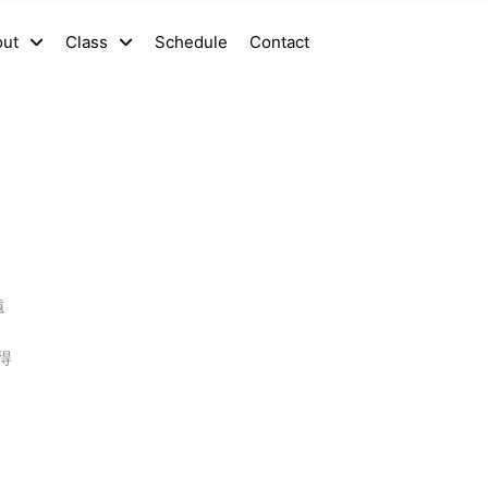
out
Class
Schedule
Contact
遠
得