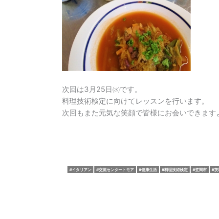
次回は3月25日㈬です。
料理技術検定に向けてレッスンを行います。
次回もまた元気な笑顔で皆様にお会いできます
イタリアン
交流センタートモア
健康生活
料理技術検定
笠間市
茨