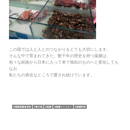
この国では人と人とのつながりをとても大切にします。
そんな中で育まれてきた、数千年の歴史を持つ薬膳は、
色々な経路から日本に入って来て独自のものへと変化しても
なお
私たちの身近なところで愛され続けています。
国際薬膳食育師
漢方薬
薬膳
薬膳マイスター
薬膳料理