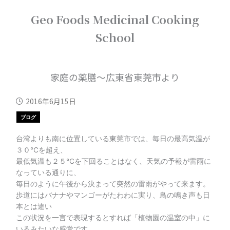
内
Geo Foods Medicinal Cooking
容
を
School
ス
キ
ッ
プ
家庭の薬膳～広東省東莞市より
2016年6月15日
ブログ
台湾よりも南に位置している東莞市では、毎日の最高気温が
３０℃を超え、
最低気温も２５℃を下回ることはなく、天気の予報が雷雨に
なっている通りに、
毎日のように午後から決まって突然の雷雨がやって来ます。
歩道にはバナナやマンゴーがたわわに実り、鳥の鳴き声も日
本とは違い
この状況を一言で表現するとすれば「植物園の温室の中」に
いるみたいな感覚です。