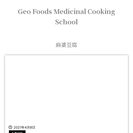
内
Geo Foods Medicinal Cooking
容
を
School
ス
キ
ッ
プ
麻婆豆腐
2021年4月8日