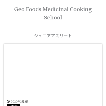
内
Geo Foods Medicinal Cooking
容
を
School
ス
キ
ッ
プ
ジュニアアスリート
2020年2月2日