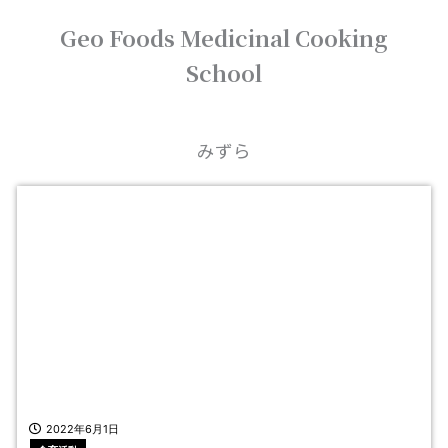
内
Geo Foods Medicinal Cooking
容
を
School
ス
キ
ッ
プ
みずら
2022年6月1日