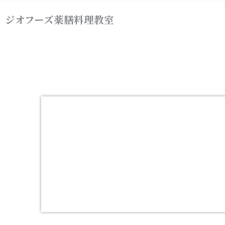
内
ジオフーズ薬膳料理教室
容
を
ス
キ
ッ
プ