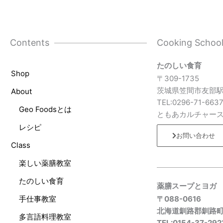
Contents
Cooking Schoo
たのしい食育
Shop
〒309-1735
茨城県笠間市友部駅
About
TEL:0296-71-663
Geo Foodsとは
ともあカルチャー
レシピ
お問い合わせ
Class
楽しい薬膳教室
たのしい食育
薬膳スープとヨガ
手仕事教室
〒088-0616
北海道釧路郡釧路
多言語料理教室
TEL:0154-37-292