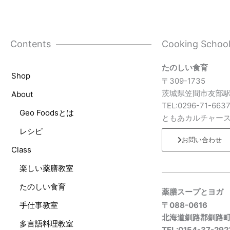
Contents
Cooking Schoo
たのしい食育
Shop
〒309-1735
茨城県笠間市友部駅
About
TEL:0296-71-663
Geo Foodsとは
ともあカルチャー
レシピ
お問い合わせ
Class
楽しい薬膳教室
たのしい食育
薬膳スープとヨガ
手仕事教室
〒088-0616
北海道釧路郡釧路
多言語料理教室
TEL:0154-37-292