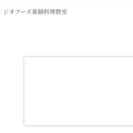
内
ジオフーズ薬膳料理教室
容
を
ス
キ
ッ
プ