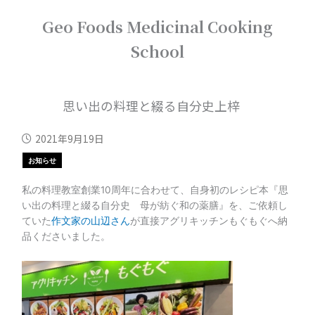
内
Geo Foods Medicinal Cooking
容
を
School
ス
キ
ッ
プ
思い出の料理と綴る自分史上梓
2021年9月19日
お知らせ
私の料理教室創業10周年に合わせて、自身初のレシピ本『思
い出の料理と綴る自分史 母が紡ぐ和の薬膳』を、ご依頼し
ていた
作文家の山辺さん
が直接アグリキッチンもぐもぐへ納
品くださいました。