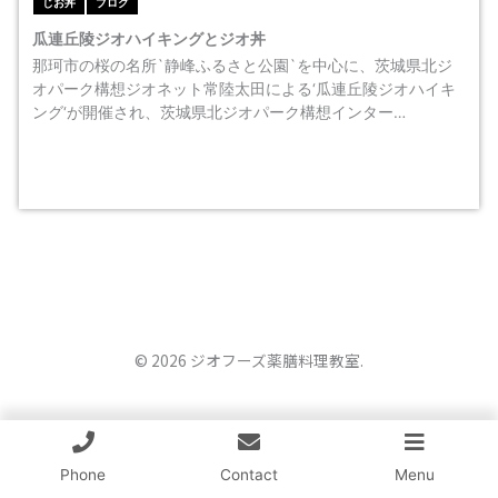
じお丼
ブログ
瓜連丘陵ジオハイキングとジオ丼
那珂市の桜の名所`静峰ふるさと公園`を中心に、茨城県北ジ
オパーク構想ジオネット常陸太田による‘瓜連丘陵ジオハイキ
ング‘が開催され、茨城県北ジオパーク構想インター…
© 2026 ジオフーズ薬膳料理教室.
Phone
Contact
Menu