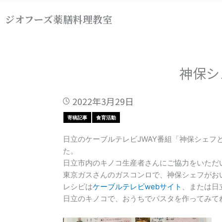
内
ジオフーズ薬膳料理教室
容
を
ス
キ
ッ
神保シ
プ
2022年3月29日
寄稿記事
食育活動
日立のケーブルテレビJWAY番組「神保シェフと
た。
日立市内のキノコ生産者さんにご協力をいただ
東京ガスさんのガスコンロで、神保シェフがお
レシピは
ケーブルテレビwebサイト
、または日
日立のキノコで、おうちでパスタを作ってみて