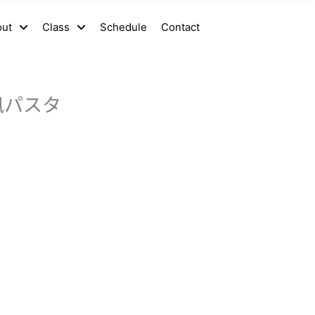
out
Class
Schedule
Contact
風パスタ