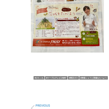
ひたっち
ケーブルテレビJWAY
東京ガス
神保シェフと茨城をたべよう
Prev
PREVIOUS