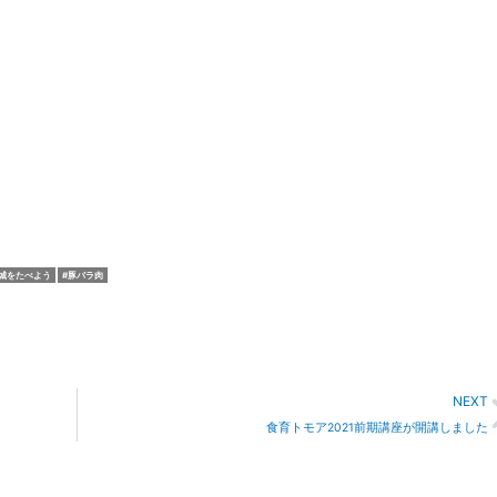
城をたべよう
豚バラ肉
NEXT
食育トモア2021前期講座が開講しました