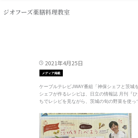
内
ジオフーズ薬膳料理教室
容
を
ス
キ
ッ
プ
2021年4月25日
メディア掲載
ケーブルテレビJWAY番組「神保シェフと茨城を
シェフが作るレシピは、日立の情報誌 月刊『
ちでレシピを見ながら、茨城の旬の野菜を使っ