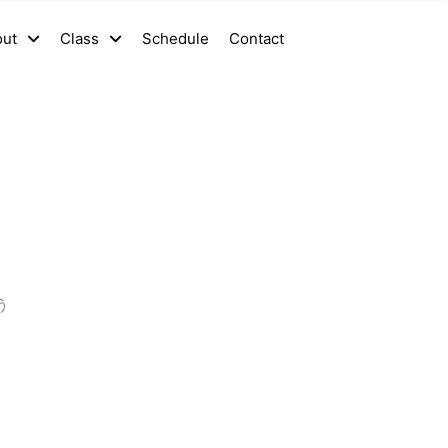
out
Class
Schedule
Contact
う