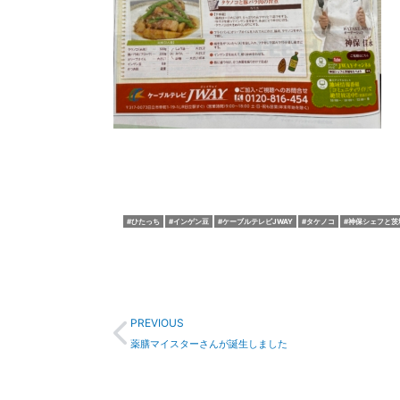
ひたっち
インゲン豆
ケーブルテレビJWAY
タケノコ
神保シェフと茨
Prev
PREVIOUS
薬膳マイスターさんが誕生しました