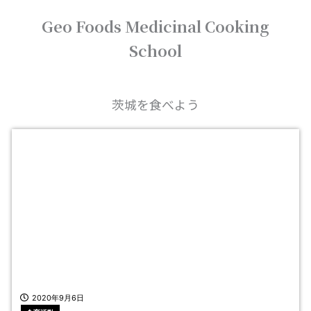
内
Geo Foods Medicinal Cooking
容
を
School
ス
キ
ッ
プ
茨城を食べよう
2020年9月6日