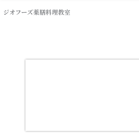
内
ジオフーズ薬膳料理教室
容
を
ス
キ
ッ
プ