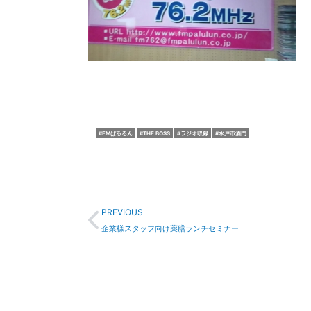
FMぱるるん
THE BOSS
ラジオ収録
水戸市酒門
Prev
PREVIOUS
企業様スタッフ向け薬膳ランチセミナー