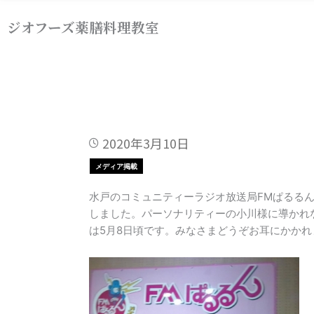
内
ジオフーズ薬膳料理教室
容
を
ス
キ
ッ
プ
2020年3月10日
メディア掲載
水戸のコミュニティーラジオ放送局FMぱるるん
しました。パーソナリティーの小川様に導かれ
は5月8日頃です。みなさまどうぞお耳にかかれ