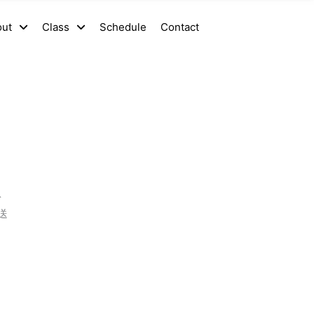
out
Class
Schedule
Contact
を
送