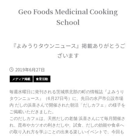
内
Geo Foods Medicinal Cooking
容
を
School
ス
キ
ッ
プ
『よみうりタウンニュース』掲載ありがとうご
ざいます
2019年6月27日
メディア掲載
食育活動
毎週水曜日に発刊される茨城県北部の町の情報誌『よみうり
タウンニュース』（6月27日号）に、先日の水戸市公設市場
内 だしの浜喜さんで開催された朝活「だしカフェ」の様子を
ご掲載いただきました。
このだしカフェは、天然だしの老舗 浜喜さんにて毎月開催さ
れ、昆布やカツオの利きだしや、試食、だしの効能や食卓へ
の取り入れ方を学ぶことの出来る楽しいイベントで、今回も