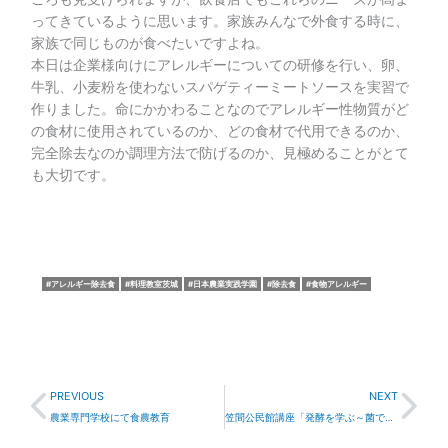
ってきているように思います。家族みんなで外食する時に、
家族で同じものが食べたいですよね。
本日は企業様向けにアレルギーについての研修を行い、卵、
牛乳、小麦粉を使わないスパゲティーミートソースを実習で
作りました。命にかかわることなのでアレルギー性物質がど
の食材に使用されているのか、どの食材で代用できるのか、
完全除去なのか調理方法で防げるのか、見極めることがとて
も大切です。
アレルギー除去食
料理教室茨城
日本農業実践学園
除去食
食物アレルギー
Prev
Nex
PREVIOUS
NEXT
農業専門学校にて食農教育
笠間公民館講座「発酵を学ぶ～菌で元気！」開講