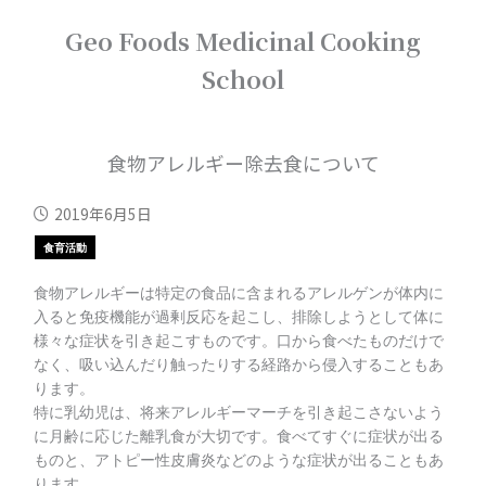
内
Geo Foods Medicinal Cooking
容
を
School
ス
キ
ッ
プ
食物アレルギー除去食について
2019年6月5日
食育活動
食物アレルギーは特定の食品に含まれるアレルゲンが体内に
入ると免疫機能が過剰反応を起こし、排除しようとして体に
様々な症状を引き起こすものです。口から食べたものだけで
なく、吸い込んだり触ったりする経路から侵入することもあ
ります。
特に乳幼児は、将来アレルギーマーチを引き起こさないよう
に月齢に応じた離乳食が大切です。食べてすぐに症状が出る
ものと、アトピー性皮膚炎などのような症状が出ることもあ
ります。