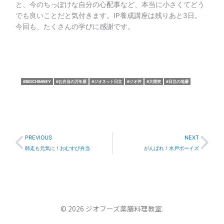
と、今のちっぽけな自分の心配事など、本当に小さくてどう
でも良いことだと気付きます。IP養成講座は残りあと3日。
今回も、たくさんの学びに感謝です。
BIGCHIMNEY
お弁当の万年屋
ジオネット日立
ジオ丼
大煙突
日立の地層
Prev
Nex
PREVIOUS
NEXT
師走も元気に！おむすび弁当
がんばれ！水戸ボーイズ
© 2026 ジオフーズ薬膳料理教室.