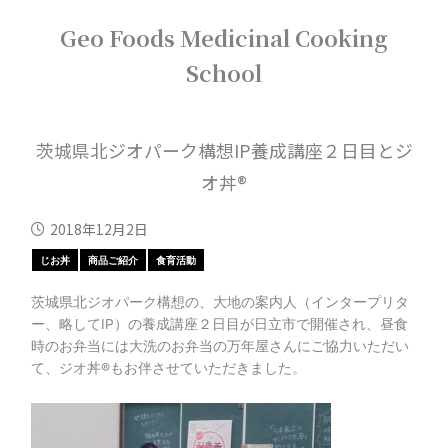
内
Geo Foods Medicinal Cooking
容
を
School
ス
キ
ッ
プ
茨城県北ジオパーク構想IP養成講座２日目とジ
オ丼®
2018年12月2日
じお丼
商品ご紹介
食育活動
茨城県北ジオパーク構想の、大地の案内人（インタープリタ
ー、略してIP）の養成講座２日目が日立市で開催され、昼食
時のお弁当には大洗のお弁当の万年屋さんにご協力いただい
て、ジオ丼®もお伴させていただきました。