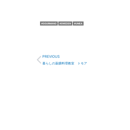
GOURMAND
SWEDEN
UMEA
Prev
PREVIOUS
暮らしの薬膳料理教室 トモア