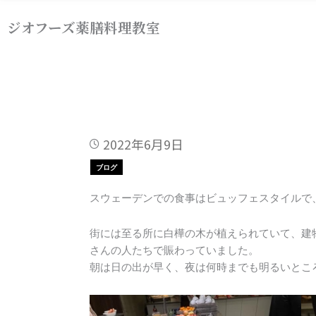
内
ジオフーズ薬膳料理教室
容
を
ス
キ
ッ
プ
2022年6月9日
ブログ
スウェーデンでの食事はビュッフェスタイルで
街には至る所に白樺の木が植えられていて、建
さんの人たちで賑わっていました。
朝は日の出が早く、夜は何時までも明るいとこ