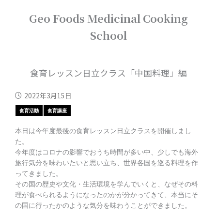
内
Geo Foods Medicinal Cooking
容
を
School
ス
キ
ッ
プ
食育レッスン日立クラス「中国料理」編
2022年3月15日
食育活動
食育講座
本日は今年度最後の食育レッスン日立クラスを開催しまし
た。
今年度はコロナの影響でおうち時間が多い中、少しでも海外
旅行気分を味わいたいと思い立ち、世界各国を巡る料理を作
ってきました。
その国の歴史や文化・生活環境を学んでいくと、なぜその料
理が食べられるようになったのかが分かってきて、本当にそ
の国に行ったかのような気分を味わうことができました。