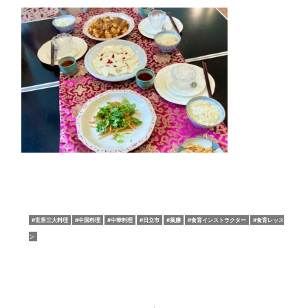
世界三大料理
中国料理
中華料理
日立市
薬膳
食育インストラクター
食育レッス
ン