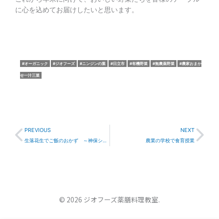
に心を込めてお届けしたいと思います。
オーガニック
ジオフーズ
ニンジンの葉
日立市
有機野菜
無農薬野菜
農家おまか
せ一汁三菜
Prev
Nex
PREVIOUS
NEXT
生落花生でご飯のおかず ～神保シェフと茨城をたべよう
農業の学校で食育授業
© 2026 ジオフーズ薬膳料理教室.