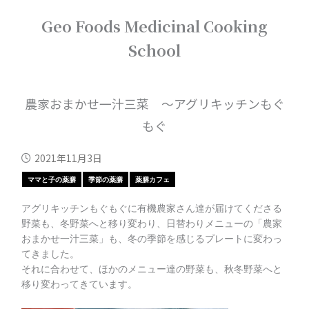
内
Geo Foods Medicinal Cooking
容
を
School
ス
キ
ッ
プ
農家おまかせ一汁三菜 ～アグリキッチンもぐ
もぐ
2021年11月3日
ママと子の薬膳
季節の薬膳
薬膳カフェ
アグリキッチンもぐもぐに有機農家さん達が届けてくださる
野菜も、冬野菜へと移り変わり、日替わりメニューの「農家
おまかせ一汁三菜」も、冬の季節を感じるプレートに変わっ
てきました。
それに合わせて、ほかのメニュー達の野菜も、秋冬野菜へと
移り変わってきています。