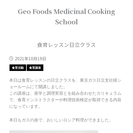
内
Geo Foods Medicinal Cooking
容
を
School
ス
キ
ッ
プ
食育レッスン日立クラス
2021年10月19日
食育活動
食育講座
本日は食育レッスンの日立クラスを、東京ガス日立支社様シ
ョールームにて開講しました。
この講座は、座学と調理実習とを組み合わせたカリキュラム
で、食育インストラクターや料理技術検定が取得できる内容
になっています。
本日もガスの炎で、おいしいロシア料理ができました。