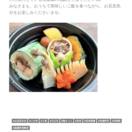
みなさまも、おうちで美味しいご飯を食べながら、お花見気
分をお楽しみくださいませ。
お花見弁当
ジオ丼
三春
日立市
梅まつり
笹巻
笹巻薬膳
老舗料亭
茨城県
薬膳料理教室