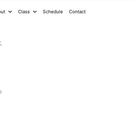
out
Class
Schedule
Contact
子
ト