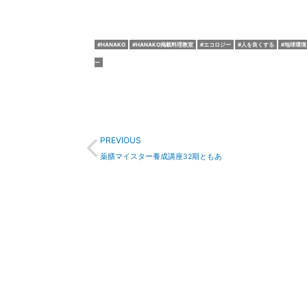
HANAKO
HANAKO掲載料理教室
エコロジー
人を良くする
地球環境
ー
Prev
PREVIOUS
薬膳マイスター養成講座32期ともあ