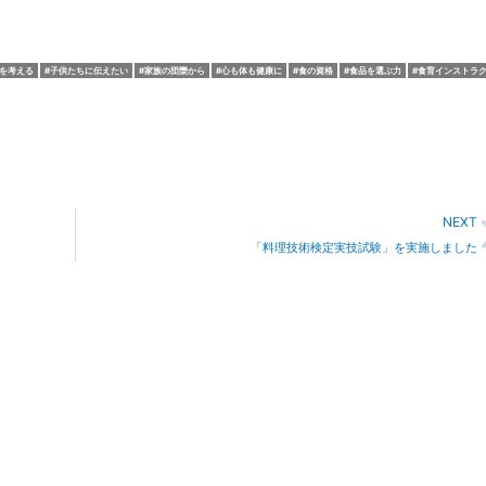
を考える
子供たちに伝えたい
家族の団欒から
心も体も健康に
食の資格
食品を選ぶ力
食育インストラ
NEXT
「料理技術検定実技試験」を実施しました