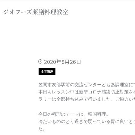
内
ジオフーズ薬膳料理教室
容
を
ス
キ
ッ
プ
2020年8月26日
食育講座
笠間市友部駅前の交流センターともあ調理室に
本日もレッスン中は新型コロナ感染防止対策を
ラリーは全部持ち込みで行いました。ご協力い
今日の料理のテーマは、韓国料理。
冷たいもののとり過ぎで弱っている胃に良いと
た。