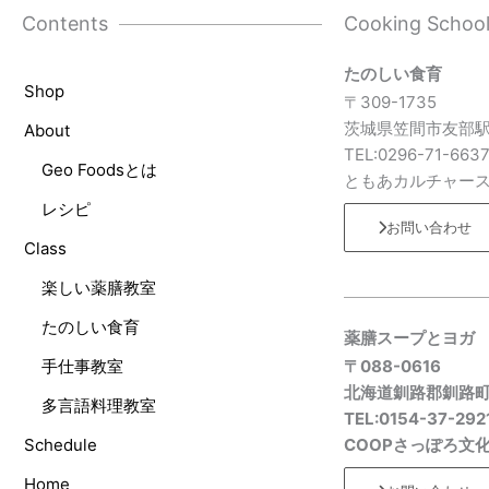
Contents
Cooking Schoo
たのしい食育
Shop
〒309-1735
茨城県笠間市友部駅
About
TEL:0296-71-663
Geo Foodsとは
ともあカルチャー
レシピ
お問い合わせ
Class
楽しい薬膳教室
たのしい食育
薬膳スープとヨガ
手仕事教室
〒088-0616
北海道釧路郡釧路
多言語料理教室
TEL:0154-37-292
Schedule
COOPさっぽろ文
Home