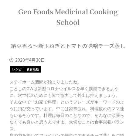
内
Geo Foods Medicinal Cooking
容
を
School
ス
キ
ッ
プ
納豆香る～新玉ねぎとトマトの味噌チーズ蒸し
2020年4月30日
レシピ
食育活動
ステイホーム週間が始まりましたね。
ことしのGWは新型コロナウイルスを早く撲滅できるよう
に、次世代のためにも皆で協力して外出は控えましょう。
そんな中で「お家で料理」というフレーズがキーワードのよ
うに飛び交っています。中には家事疲れ、料理疲れのママ達
もいるそうです。料理は毎日のことなので、そんなに頑張ら
なくても良いと思うんですよ。大切なことは食事栄養バラン
ス。
肩の力を抜いてフライパンで簡単にできるチーズ蒸しをご紹