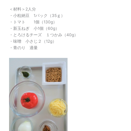
＜材料＞2人分
・小粒納豆 1パック（35ｇ）
・トマト 1個（130g）
・新玉ねぎ 小1個（60g）
・とろけるチーズ １つかみ（40g）
・味噌 小さじ２（12g）
・青のり 適量