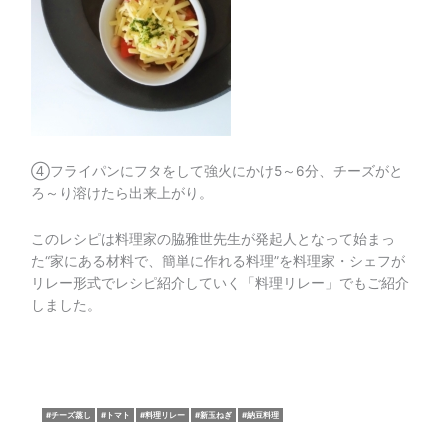
④フライパンにフタをして強火にかけ5～6分、チーズがと
ろ～り溶けたら出来上がり。
このレシピは料理家の脇雅世先生が発起人となって始まっ
た“家にある材料で、簡単に作れる料理”を料理家・シェフが
リレー形式でレシピ紹介していく「料理リレー」でもご紹介
しました。
チーズ蒸し
トマト
料理リレー
新玉ねぎ
納豆料理