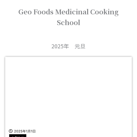
内
Geo Foods Medicinal Cooking
容
を
School
ス
キ
ッ
プ
2025年 元旦
2025年1月1日