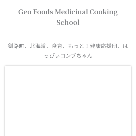
内
Geo Foods Medicinal Cooking
容
を
School
ス
キ
ッ
プ
釧路町、北海道、食育、もっと！健康応援団、は
っぴぃコンブちゃん