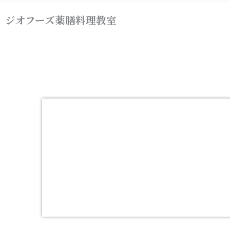
内
ジオフーズ薬膳料理教室
容
を
ス
キ
ッ
プ