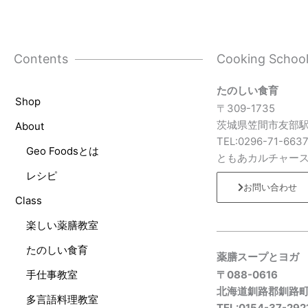
Contents
Cooking Schoo
たのしい食育
Shop
〒309-1735
茨城県笠間市友部駅
About
TEL:0296-71-663
Geo Foodsとは
ともあカルチャー
レシピ
お問い合わせ
Class
楽しい薬膳教室
たのしい食育
薬膳スープとヨガ
手仕事教室
〒088-0616
北海道釧路郡釧路
多言語料理教室
TEL:0154-37-292