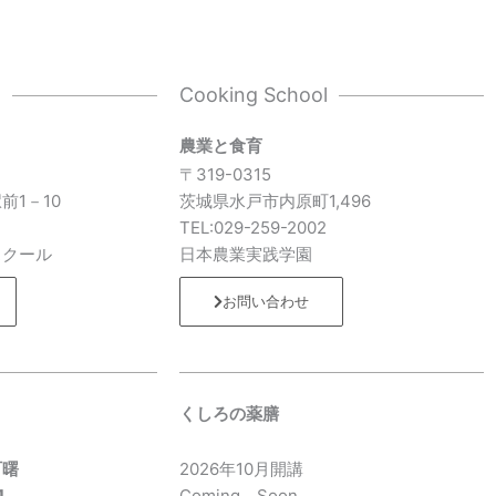
l
Cooking School
農業と食育
〒319-0315
前1－10
茨城県水戸市内原町1,496
7
TEL:029-259-2002
スクール
日本農業実践学園
お問い合わせ
くしろの薬膳
町曙
2026年10月開講
1
Coming Soon