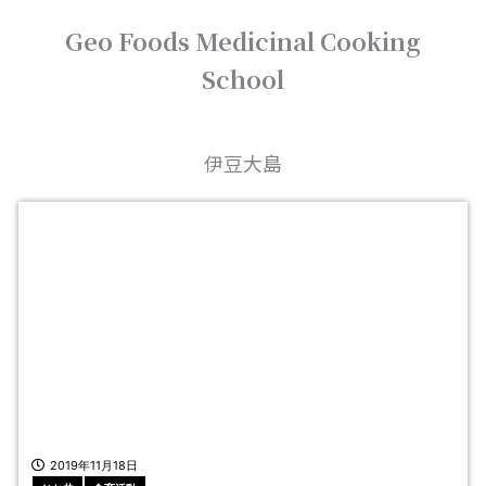
内
Geo Foods Medicinal Cooking
容
を
School
ス
キ
ッ
プ
伊豆大島
2019年11月18日