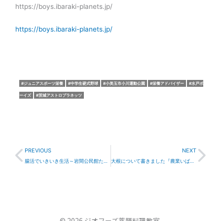
https://boys.ibaraki-planets.jp/
https://boys.ibaraki-planets.jp/
ジュニアスポーツ栄養
中学生硬式野球
小美玉市小川運動公園
栄養アドバイザー
水戸ボ
ーイズ
茨城アストロプラネッツ
Prev
Nex
PREVIOUS
NEXT
腸活でいきいき生活～岩間公民館たのしい薬膳講座
大根について書きました『農業いばらき』10月号
© 2026 ジオフーズ薬膳料理教室.