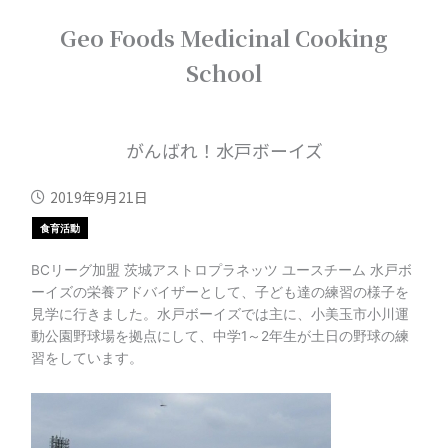
内
Geo Foods Medicinal Cooking
容
を
School
ス
キ
ッ
プ
がんばれ！水戸ボーイズ
2019年9月21日
食育活動
BCリーグ加盟 茨城アストロプラネッツ ユースチーム 水戸ボ
ーイズの栄養アドバイザーとして、子ども達の練習の様子を
見学に行きました。水戸ボーイズでは主に、小美玉市小川運
動公園野球場を拠点にして、中学1～2年生が土日の野球の練
習をしています。