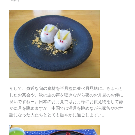
そして、身近な旬の食材を半月盆に並べ月見膳に。ちょっと
したお茶会や、秋の虫の声を聴きながら夜のお月見のお伴に
良いですねー。日本のお月見ではお月様にお供え物をして静
かに月を眺めますが、中国では満月を眺めながら家族やお世
話になった人たちととても賑やかに過ごしますよ。