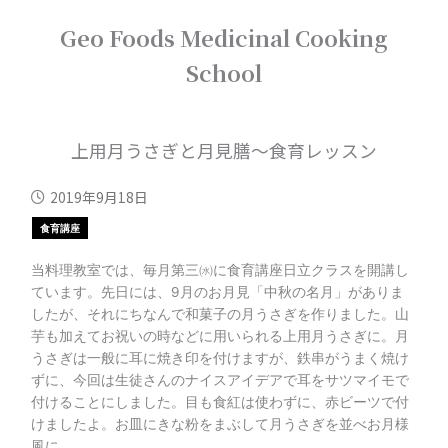
内
Geo Foods Medicinal Cooking
容
を
School
ス
キ
ッ
プ
上用月うさぎと月見膳～食育レッスン
2019年9月18日
食育講座
当料理教室では、毎月第三㈬に食育講座日立クラスを開講し
ています。先日には、9月のお月見「中秋の名月」がありま
したが、それにちなんで和菓子の月うさぎを作りました。山
芋も加えてお祝いの時などに用いられる上用月うさぎに。月
うさぎは一般に耳に焼き印を付けますが、鉄串がうまく焼け
ずに、今回は生徒さんのナイスアイデアで耳をサツマイモで
付けることにしました。目も食紅は使わずに、赤ビーツで付
けましたよ。お皿にきな粉をまぶして月うさぎを並べお月様
風に。