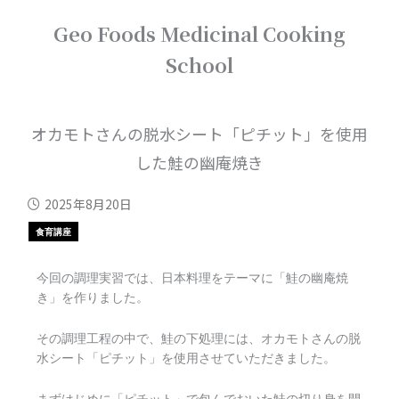
内
Geo Foods Medicinal Cooking
容
を
School
ス
キ
ッ
プ
オカモトさんの脱水シート「ピチット」を使用
した鮭の幽庵焼き
2025年8月20日
食育講座
今回の調理実習では、日本料理をテーマに「鮭の幽庵焼
き」を作りました。
その調理工程の中で、鮭の下処理には、オカモトさんの脱
水シート「ピチット」を使用させていただきました。
まずはじめに「ピチット」で包んでおいた鮭の切り身を開