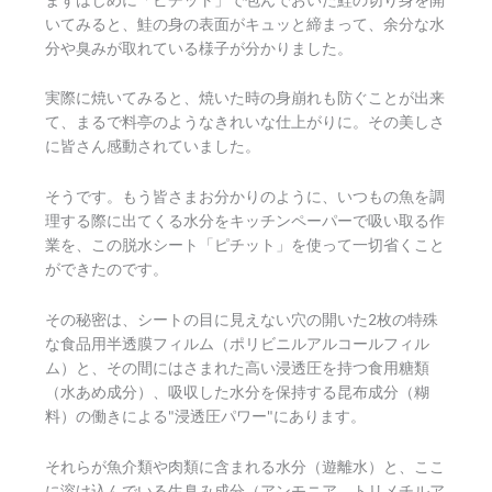
いてみると、鮭の身の表面がキュッと締まって、余分な水
分や臭みが取れている様子が分かりました。
実際に焼いてみると、焼いた時の身崩れも防ぐことが出来
て、まるで料亭のようなきれいな仕上がりに。その美しさ
に皆さん感動されていました。
そうです。もう皆さまお分かりのように、いつもの魚を調
理する際に出てくる水分をキッチンペーパーで吸い取る作
業を、この脱水シート「ピチット」を使って一切省くこと
ができたのです。
その秘密は、シートの目に見えない穴の開いた2枚の特殊
な食品用半透膜フィルム（ポリビニルアルコールフィル
ム）と、その間にはさまれた高い浸透圧を持つ食用糖類
（水あめ成分）、吸収した水分を保持する昆布成分（糊
料）の働きによる"浸透圧パワー"にあります。
それらが魚介類や肉類に含まれる水分（遊離水）と、ここ
に溶け込んでいる生臭み成分（アンモニア、トリメチルア