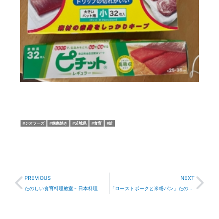
ジオフーズ
幽庵焼き
茨城県
食育
鮭
Prev
Nex
PREVIOUS
NEXT
たのしい食育料理教室～日本料理
「ローストポークと米粉パン」たのしい食育料理教室