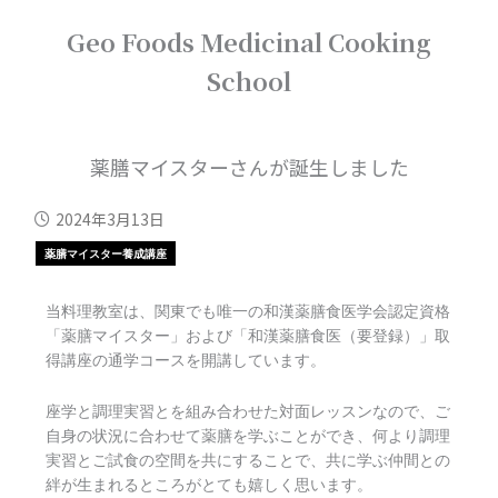
内
Geo Foods Medicinal Cooking
容
を
School
ス
キ
ッ
プ
薬膳マイスターさんが誕生しました
2024年3月13日
薬膳マイスター養成講座
当料理教室は、関東でも唯一の和漢薬膳食医学会認定資格
「薬膳マイスター」および「和漢薬膳食医（要登録）」取
得講座の通学コースを開講しています。
座学と調理実習とを組み合わせた対面レッスンなので、ご
自身の状況に合わせて薬膳を学ぶことができ、何より調理
実習とご試食の空間を共にすることで、共に学ぶ仲間との
絆が生まれるところがとても嬉しく思います。