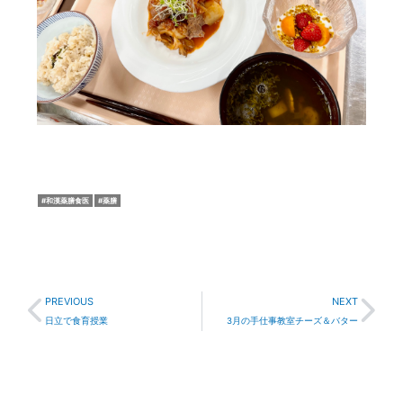
和漢薬膳食医
薬膳
Prev
Nex
PREVIOUS
NEXT
日立で食育授業
3月の手仕事教室チーズ＆バター