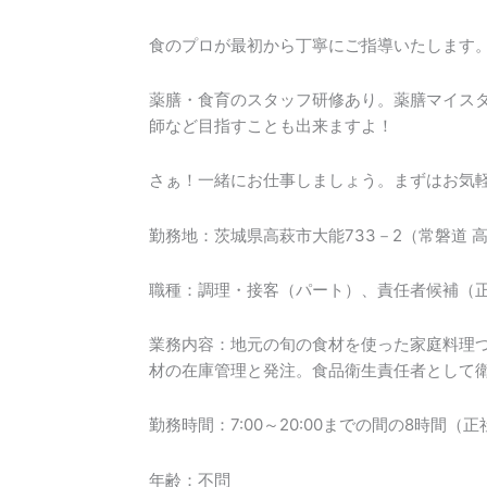
食のプロが最初から丁寧にご指導いたします
薬膳・食育のスタッフ研修あり。薬膳マイス
師など目指すことも出来ますよ！
さぁ！一緒にお仕事しましょう。まずはお気軽にお
勤務地：茨城県高萩市大能733－2（常磐道 高
職種：調理・接客（パート）、責任者候補（
業務内容：地元の旬の食材を使った家庭料理
材の在庫管理と発注。食品衛生責任者として
勤務時間：7:00～20:00までの間の8時間（
年齢：不問