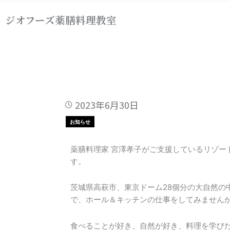
内
ジオフーズ薬膳料理教室
容
を
ス
キ
ッ
プ
2023年6月30日
お知らせ
薬膳料理家 宮澤孝子がご支援しているリゾー
す。
茨城県高萩市、東京ドーム28個分の大自然の
で、ホール＆キッチンの仕事をしてみません
食べることが好き、自然が好き、料理を学び