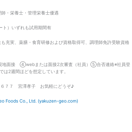
理師・栄養士・管理栄養士優遇
パート）いずれも試用期間有
生も充実、薬膳・食育研修および資格取得可、調理師免許受験資格
地面接 ④webまたは面接2次審査（社員）⑤合否連絡※社員登
では2週間ほどを想定しています。
９６７７ 宮澤孝子 お気軽にどうぞ♪
oods Co., Ltd. (yakuzen-geo.com)