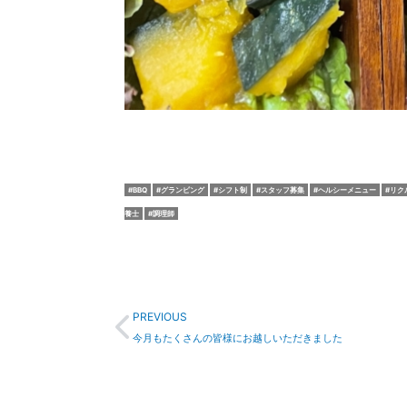
BBQ
グランピング
シフト制
スタッフ募集
ヘルシーメニュー
リク
養士
調理師
Prev
PREVIOUS
今月もたくさんの皆様にお越しいただきました