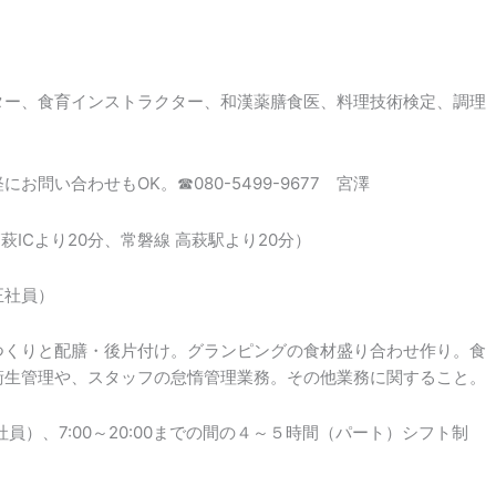
。
ター、食育インストラクター、和漢薬膳食医、料理技術検定、調理
問い合わせもOK。☎080-5499-9677 宮澤
萩ICより20分、常磐線 高萩駅より20分）
正社員）
つくりと配膳・後片付け。グランピングの食材盛り合わせ作り。食
衛生管理や、スタッフの怠惰管理業務。その他業務に関すること。
正社員）、7:00～20:00までの間の４～５時間（パート）シフト制