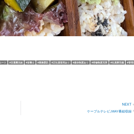
ルート
交通費支給
栄養士
業務委託
正社員登用あり
産休制度あり
研修制度充実
社員寮完備
管理
NEXT
ケーブルテレビJWAY番組収録