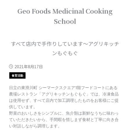
内
Geo Foods Medicinal Cooking
容
を
School
ス
キ
ッ
プ
すべて店内で手作りしています～アグリキッチ
ンもぐもぐ
2021年8月17日
食育活動
日立の東滑川町 シーマークスクエア1階フードコートにある
農場レストラン「アグリキッチンもぐもぐ」では、冷凍食品
は使用せず、すべて店内で加工調理したものをお客様にご提
供しています。
野菜のおいしさをシンプルに、魚介類は新鮮なうちに味わっ
ていただきたいから、手間暇を惜しまず食材と丁寧に向き合
い対話しながら調理します。