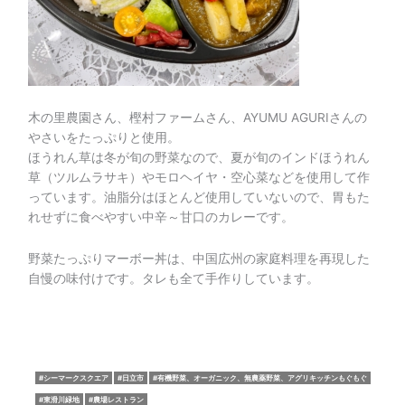
木の里農園さん、樫村ファームさん、AYUMU AGURIさんの
やさいをたっぷりと使用。
ほうれん草は冬が旬の野菜なので、夏が旬のインドほうれん
草（ツルムラサキ）やモロヘイヤ・空心菜などを使用して作
っています。油脂分はほとんど使用していないので、胃もた
れせずに食べやすい中辛～甘口のカレーです。
野菜たっぷりマーボー丼は、中国広州の家庭料理を再現した
自慢の味付けです。タレも全て手作りしています。
シーマークスクエア
日立市
有機野菜、オーガニック、無農薬野菜、アグリキッチンもぐもぐ
東滑川緑地
農場レストラン